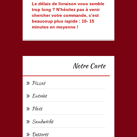
Le délais de livraison vous semble
trop long ? N’hésitez pas à venir
chercher votre commande, c’est
beaucoup plus rapide : 10- 15
minutes en moyenne !
Notre Carte
Pizzas
Entrées
Plats
Sandwichs
Desserts