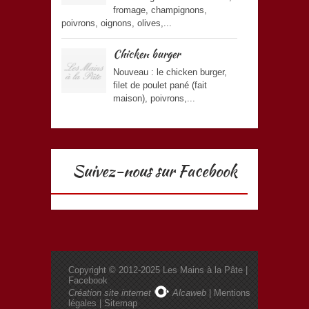
fromage, champignons,
poivrons, oignons, olives,...
Chicken burger
Nouveau : le chicken burger,
filet de poulet pané (fait
maison), poivrons,...
Suivez-nous sur Facebook
Copyright © 2012-2025
Les Mains à la Pâte
|
Facebook
Création site internet
Alcaweb
|
Mentions
légales
|
Sitemap