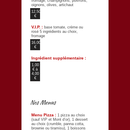
fromage, champignons, poivrons,
oignons, olives, artichaut
12,50
€
V.I.P. :
base tomate, crème ou
rosé 5 ingrédients au choix,
fromage
16,00
€
Ingrédient supplémentaire :
1,00
€ à
4,00
€
Nos Menus
Menu Pizza :
1 pizza au choix
(sauf VIP et Mont d’or), 1 dessert
au choix (crumble, panna cotta,
brownie ou tiramisu), 1 boissons