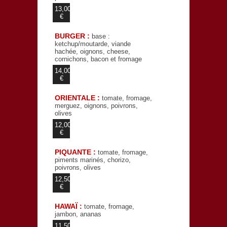
13,00
€
BURGER :
base :
ketchup/moutarde, viande
hachée, oignons, cheese,
cornichons, bacon et fromage
14,00
€
ORIENTALE :
tomate, fromage,
merguez, oignons, poivrons,
olives
12,00
€
PIQUANTE :
tomate, fromage,
piments marinés, chorizo,
poivrons, olives
12,50
€
HAWAÏ :
tomate, fromage,
jambon, ananas
11,50