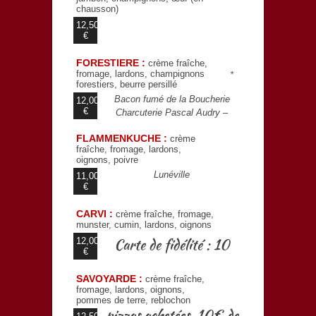
chausson)
12,50
€
FORESTIERE :
crème fraîche,
fromage, lardons, champignons
*
forestiers, beurre persillé
Bacon fumé de la Boucherie
12,00
€
Charcuterie Pascal Audry –
FLAMMENKUCHE :
crème
fraîche, fromage, lardons,
oignons, poivre
Lunéville
11,00
€
CARVI :
crème fraîche, fromage,
munster, cumin, lardons, oignons
12,00
Carte de fidélité : 10
€
SAVOYARDE :
crème fraîche,
fromage, lardons, oignons,
pommes de terre, reblochon