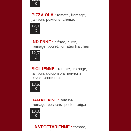
€
PIZZAIOLA :
tomate, fromage,
jambon, poivrons, chorizo
12,00
€
INDIENNE :
crème, curry,
fromage, poulet, tomates fraîches
12,50
€
SICILIENNE :
tomate, fromage,
jambon, gorgonzola, poivrons,
olives, emmental
13,50
€
JAMAÏCAINE :
tomate,
fromage, poivrons, poulet, origan
13,00
€
LA VEGETARIENNE :
tomate,