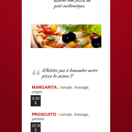
assurer une pizza au
goût authentique.
N’hésitez pas à demander notre
pizza de saison !!
MARGARITA :
tomate, fromage,
origan
9,50
€
PROSCUITO :
tomate, fromage,
jambon
10,50
€