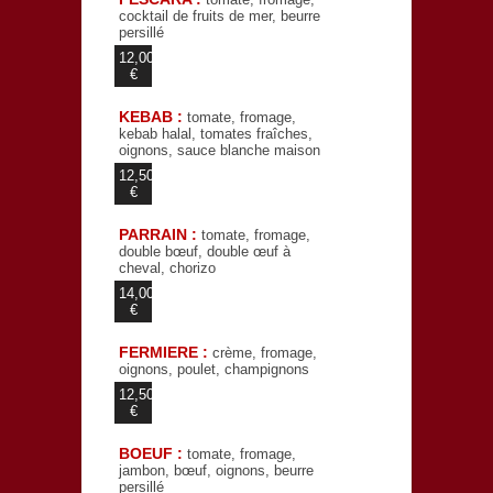
cocktail de fruits de mer, beurre
persillé
12,00
€
KEBAB :
tomate, fromage,
kebab halal, tomates fraîches,
oignons, sauce blanche maison
12,50
€
PARRAIN :
tomate, fromage,
double bœuf, double œuf à
cheval, chorizo
14,00
€
FERMIERE :
crème, fromage,
oignons, poulet, champignons
12,50
€
BOEUF :
tomate, fromage,
jambon, bœuf, oignons, beurre
persillé