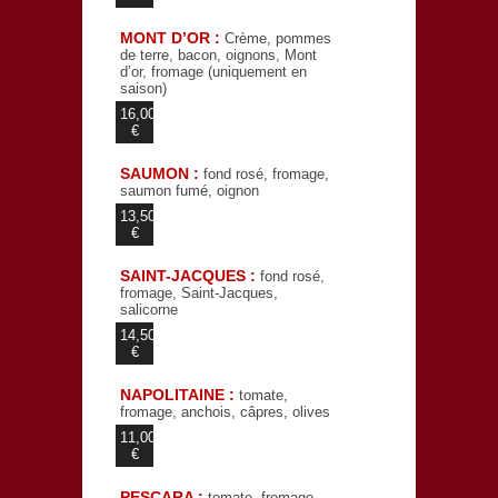
MONT D’OR :
Crème, pommes
de terre, bacon, oignons, Mont
d’or, fromage (uniquement en
saison)
16,00
€
SAUMON :
fond rosé, fromage,
saumon fumé, oignon
13,50
€
SAINT-JACQUES :
fond rosé,
fromage, Saint-Jacques,
salicorne
14,50
€
NAPOLITAINE :
tomate,
fromage, anchois, câpres, olives
11,00
€
PESCARA :
tomate, fromage,