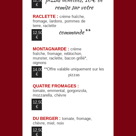
pizzas achetées, 10€ de
12,50
€
remise sur votre
RACLETTE :
crème fraîche,
fromage, lardons, pommes de
terre, raclette
commande**
12,50
€
MONTAGNARDE :
crème
fraîche, fromage, reblochon,
munster, raclette, bacon grillé*,
oignons
**Offre valable uniquement sur les
14,00
€
pizzas
QUATRE FROMAGES :
tomate, emmental, gorgonzola,
mozzarella, chèvre
12,50
€
DU BERGER :
tomate, fromage,
chèvre, miel, noix
12,50
€