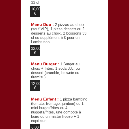
33 cl
16,00
€
Menu Duo :
2 pizzas au choix
(sauf VIP), 1 pizza dessert ou 2
desserts au choix, 2 boissons 33
cl ou supplément 5 € pour un
Lambrusco
32,00
€
Menu Burger :
1 Burger au
choix + frites, 1 soda 33cl ou
dessert (crumble, brownie ou
tiramisu)
12,00
€
Menu Enfant :
1 pizza bambino
(tomate, fromage, jambon) ou 1
mini burger/frites ou 4
nuggets/frites, une compote à
boire ou un mister freeze + 1
capri sun
6,00