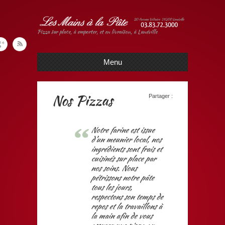
Pizza sur place, à emporter, et en livraison, à Lunéville
Menu
Nos Pizzas
Partager :
Notre farine est issue
d’un meunier local, nos
ingrédients sont frais et
cuisinés sur place par
nos soins. Nous
pétrissons notre pâte
tous les jours,
respectons son temps de
repos et la travaillons à
la main afin de vous