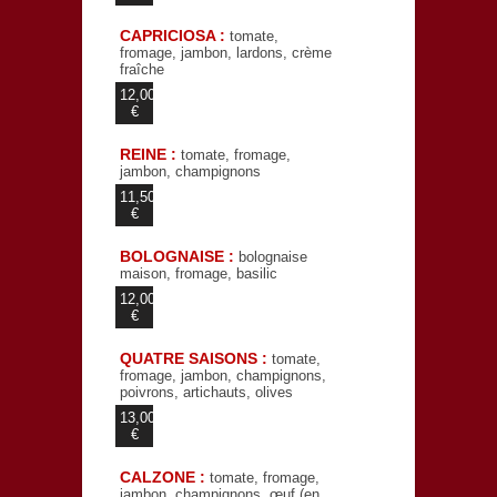
CAPRICIOSA :
tomate,
fromage, jambon, lardons, crème
fraîche
12,00
€
REINE :
tomate, fromage,
jambon, champignons
11,50
€
BOLOGNAISE :
bolognaise
maison, fromage, basilic
12,00
€
QUATRE SAISONS :
tomate,
fromage, jambon, champignons,
poivrons, artichauts, olives
13,00
€
CALZONE :
tomate, fromage,
jambon, champignons, œuf (en