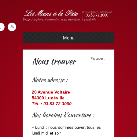
Pizza sur place, à emporter, et en livraison, à Lunéville
Menu
Nous trouver
Partager :
Notre adresse :
20 Avenue Voltaire
54300 Lunéville
Tél. : 03.83.72.3000
Nos horaires d’ouverture :
– Lundi : nous sommes ouvert tous les
lundi midi et soir