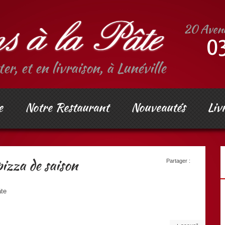
er, et en livraison, à Lunéville
e
Notre Restaurant
Nouveautés
Liv
izza de saison
Partager :
âte